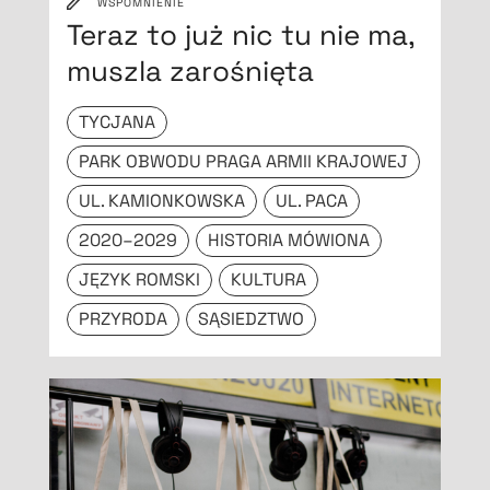
WSPOMNIENIE
Teraz to już nic tu nie ma,
muszla zarośnięta
TYCJANA
PARK OBWODU PRAGA ARMII KRAJOWEJ
UL. KAMIONKOWSKA
UL. PACA
2020–2029
HISTORIA MÓWIONA
JĘZYK ROMSKI
KULTURA
PRZYRODA
SĄSIEDZTWO