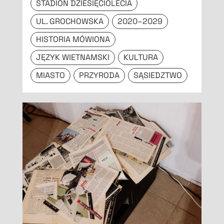
STADION DZIESIĘCIOLECIA
UL. GROCHOWSKA
2020–2029
HISTORIA MÓWIONA
JĘZYK WIETNAMSKI
KULTURA
MIASTO
PRZYRODA
SĄSIEDZTWO