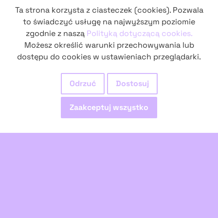
Ta strona korzysta z ciasteczek (cookies). Pozwala
to świadczyć usługę na najwyższym poziomie
Powstanie strony sfinansowane przez Unię
zgodnie z naszą
Polityką dotyczącą cookies.
Europejską NextGenerationEU.
Możesz określić warunki przechowywania lub
dostępu do cookies w ustawieniach przeglądarki.
Odrzuć
Dostosuj
Zaakceptuj wszystko
Archiwum opiekuje się
Dom Sztuki to społeczny dom kultury. Miejsce
integracji i współpracy, w którym mieszkamy,