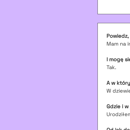
Powiedz, 
Mam na im
I mogę si
Tak.
A w który
W dziewi
Gdzie i w
Urodziłem
Od jak d