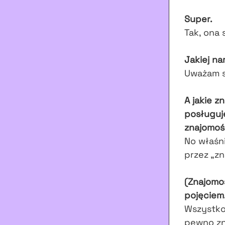
Super.
Tak, ona 
Jakiej na
Uważam si
A jakie z
posługuje
znajomoś
No właśn
przez „z
(Znajomo
pojęciem
Wszystko,
pewno zn