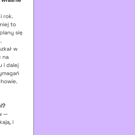
 rok.
iej to
plany się
.
szkał w
ć na
 i dalej
wymagań
chowie.
i?
w —
ają, i