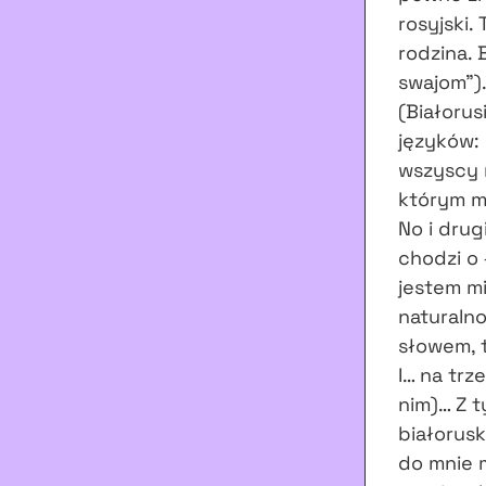
rosyjski.
rodzina. 
swajom”).
(Białorus
języków: 
wszyscy m
którym m
No i drug
chodzi o 
jestem mi
naturaln
słowem, t
I… na trz
nim)… Z t
białorus
do mnie m