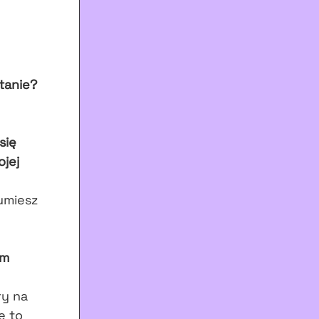
ytanie?
się
ojej
umiesz
ym
ry na
e to