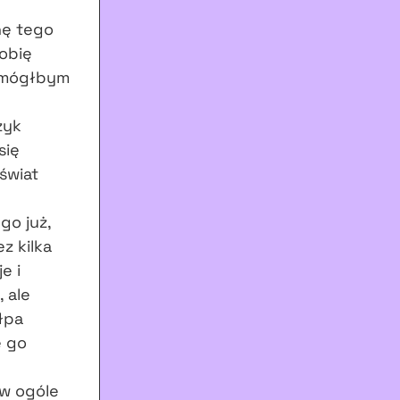
nę tego
robię
e mógłbym
zyk
się
świat
go już,
z kilka
e i
 ale
łpa
e go
 w ogóle