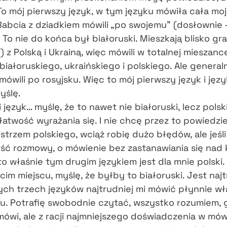
 To mój pierwszy język, w tym języku mówiła cała mo
Babcia z dziadkiem mówili „po swojemu” (dosłownie 
 To nie do końca był białoruski. Mieszkają blisko gr
i) z Polską i Ukrainą, więc mówili w totalnej mieszanc
białoruskiego, ukraińskiego i polskiego. Ale general
ówili po rosyjsku. Więc to mój pierwszy język i języ
yślę.
i język… myślę, że to nawet nie białoruski, lecz polski
łatwość wyrażania się. I nie chcę przez to powiedzie
strzem polskiego, wciąż robię dużo błędów, ale jeśli
ość rozmowy, o mówienie bez zastanawiania się nad
o właśnie tym drugim językiem jest dla mnie polski.
ecim miejscu, myślę, że byłby to białoruski. Jest najt
ych trzech języków najtrudniej mi mówić płynnie wł
ku. Potrafię swobodnie czytać, wszystko rozumiem, 
ówi, ale z racji najmniejszego doświadczenia w mów