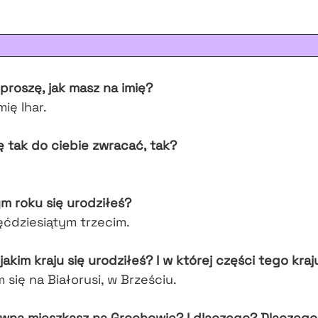
proszę, jak masz na imię?
ię Ihar.
ę tak do ciebie zwracać, tak?
m roku się urodziłeś?
ęćdziesiątym trzecim.
 jakim kraju się urodziłeś? I w której części tego kraj
 się na Białorusi, w Brześciu.
awna mieszkasz na Grochowie? I dlaczego? Dlaczego