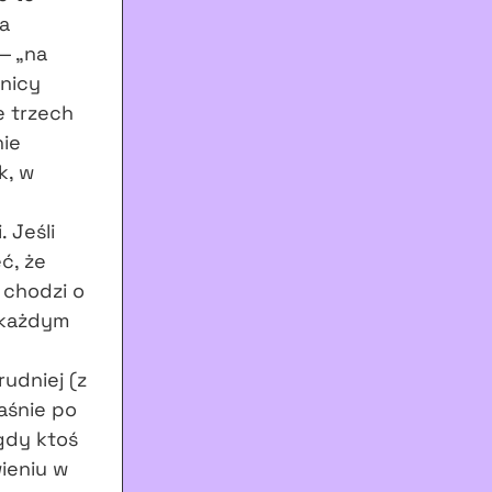
ja
— „na
anicy
e trzech
nie
k, w
. Jeśli
ć, że
 chodzi o
 każdym
rudniej (z
aśnie po
gdy ktoś
ieniu w