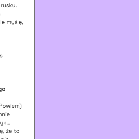
orusku.
m
le myślę,
s
i
 go
(Powiem)
mnie
zyk…
ę, że to