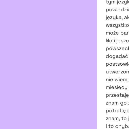
tym języ
powiedzi
języka, a
wszystko
może bard
No i jesz
powszechn
dogada
postsowi
utworzone
nie wiem,
miesięcy 
przestaję
znam go 
potrafię 
znam, to
I to chyb