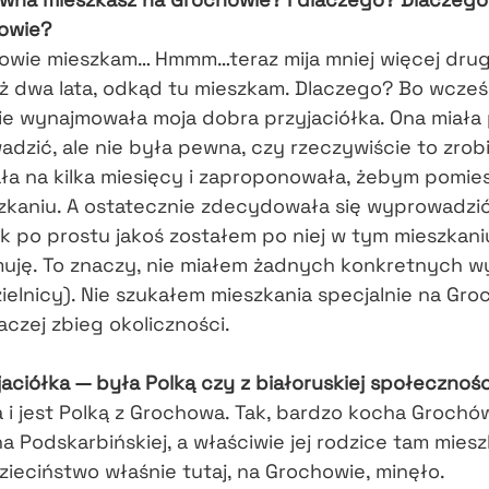
owie?
owie
mieszkam… Hmmm…teraz mija mniej więcej drugi
ż dwa lata, odkąd tu mieszkam. Dlaczego? Bo wcześn
ie wynajmowała moja dobra przyjaciółka. Ona miała 
dzić, ale nie była pewna, czy rzeczywiście to zrobi
ła na kilka miesięcy i zaproponowała, żebym pomie
zkaniu. A ostatecznie zdecydowała się wyprowadzi
tak po prostu jakoś zostałem po niej w tym mieszkaniu
muję. To znaczy, nie miałem żadnych konkretnych 
ielnicy). Nie szukałem mieszkania specjalnie na Gro
aczej zbieg okoliczności.
jaciółka — była Polką czy z białoruskiej społecznośc
 i jest Polką z Grochowa. Tak, bardzo kocha Grochó
a Podskarbińskiej, a właściwie jej rodzice tam mieszk
dzieciństwo właśnie tutaj, na Grochowie, minęło.