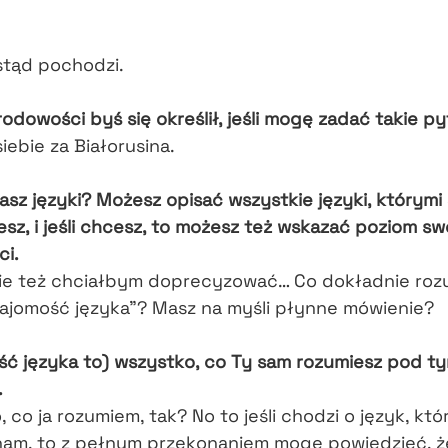
stąd pochodzi.
rodowości byś się określił, jeśli mogę zadać takie p
ebie za Białorusina.
nasz języki? Możesz opisać wszystkie języki, którymi 
sz, i jeśli chcesz, to możesz też wskazać poziom sw
ci.
ie też chciałbym doprecyzować… Co dokładnie roz
najomość języka”? Masz na myśli płynne mówienie?
ść języka to) wszystko, co Ty sam rozumiesz pod t
.
 co ja rozumiem, tak? No to jeśli chodzi o język, któ
am, to z pełnym przekonaniem mogę powiedzieć, ż