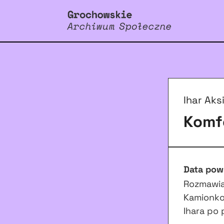
Ihar Aks
Komf
Data pow
Rozmawiał
Kamionko
Ihara po 