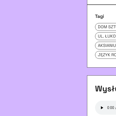
Tagi
DOM SZT
UL. ŁUK
AKSIANIU
JĘZYK R
Wysłu