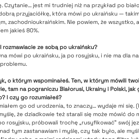
. Czytanie… jest mi trudniej niż na przykład po biał
obrą przyjaciółkę, która mówi po ukraińsku — taki
m, zachodnioukraińskim. Nie powiem, że wszystko, a
iem jakieś 80%.
I rozmawiacie ze sobą po ukraińsku?
 Ona mówi po ukraińsku, ja po rosyjsku, i nie ma dla na
problemu.
yk, o którym wspominałeś. Ten, w którym mówili two
e, tam na pograniczu Białorusi, Ukrainy i Polski, jak
? I czy go rozumiałeś?
miałem go od urodzenia, to znaczy… wydaje mi się. 
myślę, że dziadkowie też starali się może mówić do 
po rosyjsku, próbowali trochę „rusyfikować” swój ję
 nad tym zastanawiam i myślę, czy tak było, ale myśl