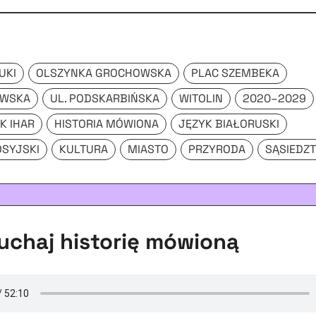
UKI
OLSZYNKA GROCHOWSKA
PLAC SZEMBEKA
OWSKA
UL. PODSKARBIŃSKA
WITOLIN
2020–2029
K IHAR
HISTORIA MÓWIONA
JĘZYK BIAŁORUSKI
OSYJSKI
KULTURA
MIASTO
PRZYRODA
SĄSIEDZ
chaj historię mówioną