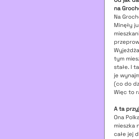
na Groch
Na
Groch
Minęły ju
mieszkan
przeprowa
Wyjeżdża
tym mies
stałe. I 
je wynaj
(co do dz
Więc to r
A ta przy
Ona Polka
mieszka n
całe jej 