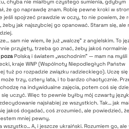
ku, chyba nie miałbym czystego sumienia, gdybym
ał, że go naprawdę znam. Robię pewne kroki w stro
le jeśli spojrzeć prawdzie w oczy, to nie powiem, że 
, żeby jak najszybciej go opanować. Staram się, al
ziej.
cze… sam nie wiem, ile już „walczę” z angielskim. To ję
ie przyjęty, trzeba go znać, żeby jakoś normalnie 
ć
poza
Polską i światem „wschodnim” — mam na myśli 
ecki, kraje WNP (Wspólnoty Niepodległych Państw
j tuż po rozpadzie związku radzieckiego). Uczę się 
 może trzy, cztery lata, i to bardzo chaotycznie. Prze
chodzę na indywidualne zajęcia, potem coś się dziej
 się uczyć. Więc to pewnie byłby mój czwarty język,
zdecydowanie najsłabiej ze wszystkich. Tak… jak ma
się jakoś dogadać, coś zrozumieć, ale powiedzieć, ż
 jestem mniej pewny.
a wszystko… A, i jeszcze ukraiński. Rozumiem go, ale