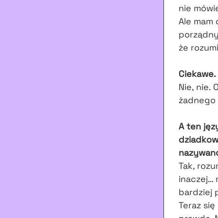
nie mówię
Ale mam d
porządny
że rozum
Ciekawe. 
Nie, nie.
żadnego 
A ten jęz
dziadkowi
nazywano
Tak, rozu
inaczej… 
bardziej 
Teraz się