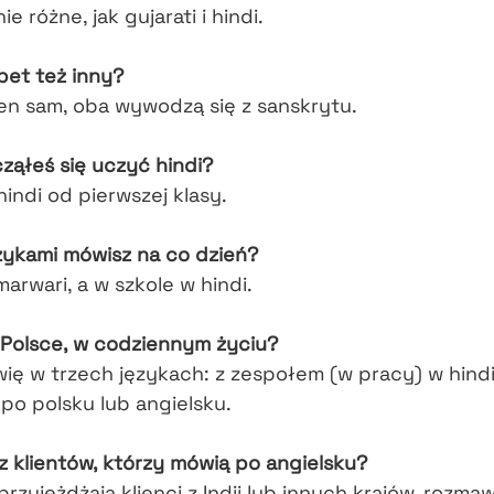
e różne, jak gujarati i hindi.
abet też inny?
en sam, oba wywodzą się z sanskrytu.
ząłeś się uczyć hindi?
hindi od pierwszej klasy.
zykami mówisz na co dzień?
rwari, a w szkole w hindi.
 Polsce, w codziennym życiu?
ię w trzech językach: z zespołem (w pracy) w hindi
 po polsku lub angielsku.
z klientów, którzy mówią po angielsku?
przyjeżdżają klienci z Indii lub innych krajów, rozma