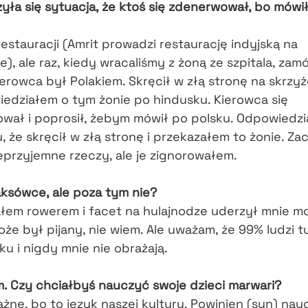
yła się sytuacja, że ktoś się zdenerwował, bo mówi
estauracji (Amrit prowadzi restaurację indyjską na
), ale raz, kiedy wracaliśmy z żoną ze szpitala, zam
ierowca był Polakiem. Skręcił w złą stronę na skrzy
iedziałem o tym żonie po hindusku. Kierowca się
wał i poprosił, żebym mówił po polsku. Odpowiedz
, że skręcił w złą stronę i przekazałem to żonie. Za
eprzyjemne rzeczy, ale je zignorowałem.
aksówce, ale poza tym nie?
ałem rowerem i facet na hulajnodze uderzył mnie m
oże był pijany, nie wiem. Ale uważam, że 99% ludzi tu
u i nigdy mnie nie obrażają.
. Czy chciałbyś nauczyć swoje dzieci marwari?
ażne, bo to język naszej kultury. Powinien (syn) nau