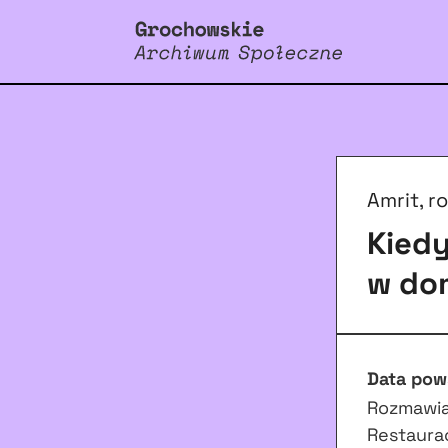
Amrit, r
Kiedy
w do
Data pow
Rozmawiał
Restaurac