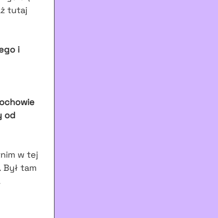
ż tutaj
ego i
rochowie
y od
nim w tej
. Był tam
.