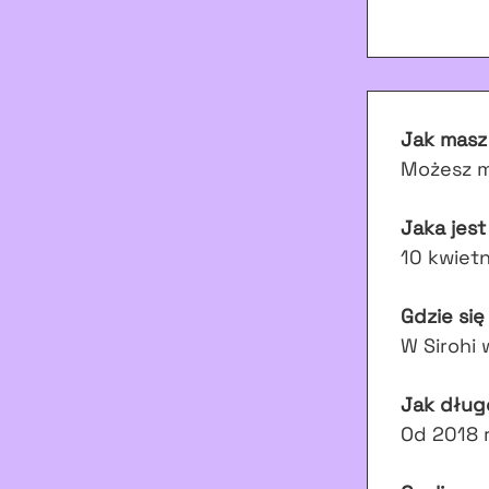
Jak masz
Możesz m
Jaka jest
10 kwietn
Gdzie się
W Sirohi 
Jak dług
Od 2018 