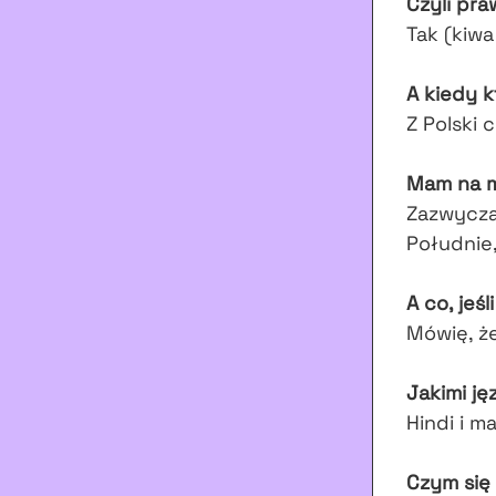
Czyli pra
Tak (kiwa
A kiedy k
Z Polski c
Mam na my
Zazwyczaj
Południe
A co, jeś
Mówię, że 
Jakimi ję
Hindi i m
Czym się 