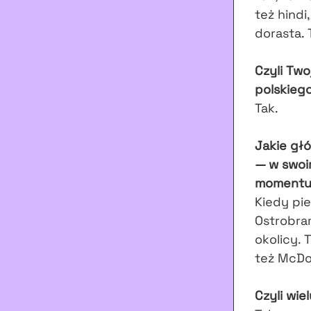
też hindi
dorasta.
Czyli Two
polskiego
Tak.
Jakie gł
— w swoi
momentu,
Kiedy pi
Ostrobra
okolicy.
też McDon
Czyli wie