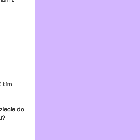
Z kim
ziecie do
i?