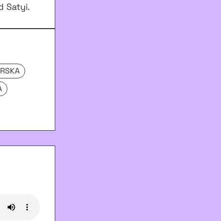
 Satyi.
ORSKA
A