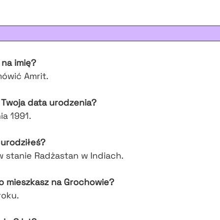
 na imię?
ówić Amrit.
 Twoja data urodzenia?
ia 1991.
 urodziłeś?
w stanie Radżastan w Indiach.
o mieszkasz na Grochowie?
roku.