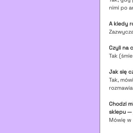
nimi po a
A kiedy r
Zazwycza
Czyli na 
Tak (śmie
Jak się c
Tak, mówi
rozmawia
Chodzi mi
sklepu — 
Mówię w h