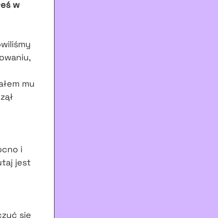
łeś w
ówiliśmy
żowaniu,
iałem mu
czął
ocno i
taj jest
czyć się