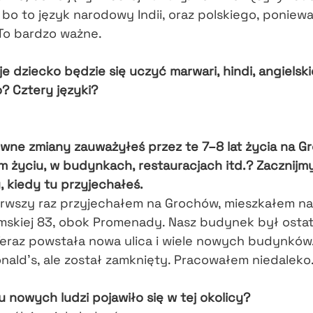
, bo to język narodowy Indii, oraz polskiego, poniewa
 To bardzo ważne.
je dziecko będzie się uczyć marwari, hindi, angielski
? Cztery języki?
ówne zmiany zauważyłeś przez te 7–8 lat życia na G
m życiu, w budynkach, restauracjach itd.? Zacznijm
 kiedy tu przyjechałeś.
erwszy raz przyjechałem na Grochów, mieszkałem na
mskiej 83, obok Promenady. Nasz budynek był ostat
 Teraz powstała nowa ulica i wiele nowych budynków
ald’s, ale został zamknięty. Pracowałem niedaleko
lu nowych ludzi pojawiło się w tej okolicy?