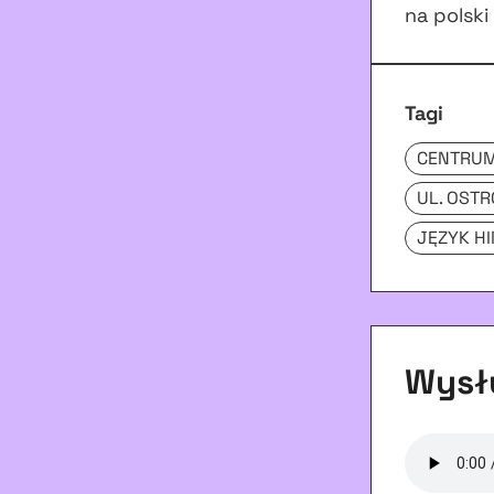
na polski
Tagi
CENTRU
UL. OST
JĘZYK HI
Wysłu