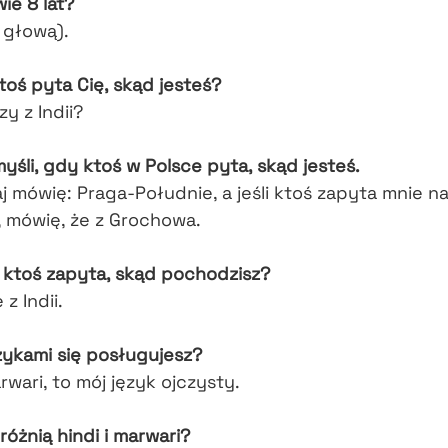
wie 8 lat?
 głową).
toś pyta Cię, skąd jesteś?
zy z Indii?
śli, gdy ktoś w Polsce pyta, skąd jesteś.
 mówię: Praga-Południe, a jeśli ktoś zapyta mnie n
, mówię, że z Grochowa.
li ktoś zapyta, skąd pochodzisz?
z Indii.
zykami się posługujesz?
arwari, to mój język ojczysty.
różnią hindi i marwari?