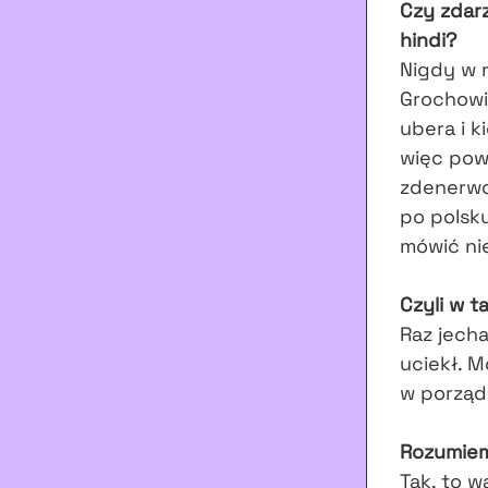
Czy zdarz
hindi?
Nigdy w r
Grochowie
ubera i k
więc pow
zdenerwo
po polsku
mówić ni
Czyli w t
Raz jech
uciekł. M
w porządk
Rozumiem
Tak, to w