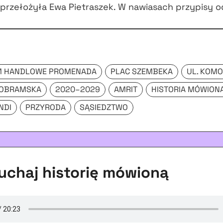
 przełożyła Ewa Pietraszek. W nawiasach przypisy od
M HANDLOWE PROMENADA
PLAC SZEMBEKA
UL. KOM
ROBRAMSKA
2020–2029
AMRIT
HISTORIA MÓWION
NDI
PRZYRODA
SĄSIEDZTWO
chaj historię mówioną