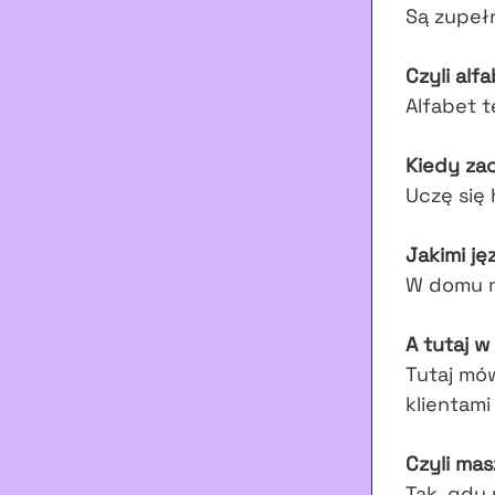
Są zupełni
Czyli alf
Alfabet t
Kiedy zac
Uczę się 
Jakimi ję
W domu ma
A tutaj w
Tutaj mów
klientami
Czyli mas
Tak, gdy 