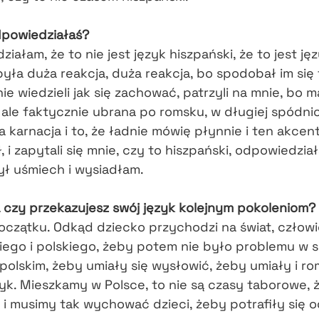
dpowiedziałaś?
iałam, że to nie jest język hiszpański, że to jest ję
 była duża reakcja, duża reakcja, bo spodobał im się
nie wiedzieli jak się zachować, patrzyli na mnie, bo 
 ale faktycznie ubrana po romsku, w długiej spódnic
a karnacja i to, że ładnie mówię płynnie i ten akcent
 i zapytali się mnie, czy to hiszpański, odpowiedzia
ył uśmiech i wysiadłam.
a czy przekazujesz swój język kolejnym pokoleniom?
początku. Odkąd dziecko przychodzi na świat, człow
iego i polskiego, żeby potem nie było problemu w s
polskim, żeby umiały się wysłowić, żeby umiały i rom
zyk. Mieszkamy w Polsce, to nie są czasy taborowe,
 i musimy tak wychować dzieci, żeby potrafiły się o