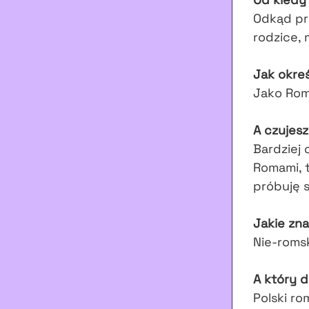
Odkąd pr
rodzice, 
Jak okre
Jako Rom
A czujesz
Bardziej 
Romami, t
próbuję 
Jakie zna
Nie-romsk
A który d
Polski ro