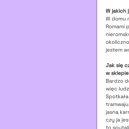
W jakich 
W domu m
Romami p
nieromsk
okoliczn
jestem w
Jak się c
w sklepie
Bardzo do
więc ludz
Spotkała 
tramwaju,
jasną kar
czy ja je
to spytal