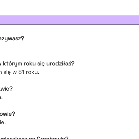
nazywasz?
 którym roku się urodziłaś?
 się w 81 roku.
awie?
.
owie?
ie.
 mieszkasz na Grochowie?