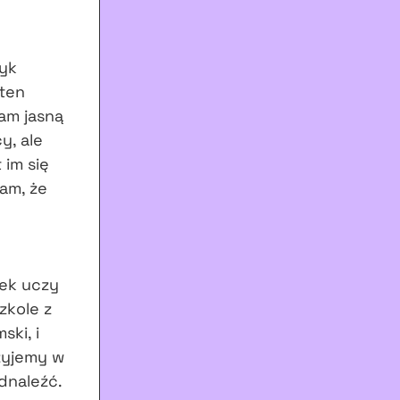
zyk
 ten
mam jasną
y, ale
 im się
łam, że
iek uczy
zkole z
ski, i
 żyjemy w
dnaleźć.