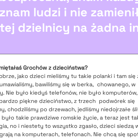
znam ludzi i nie zamien
tej dzielnicy na żadna i
miętałaś Grochów z dzieciństwa?
brze, jako dzieci mieliśmy tu takie polanki i tam się
umawialiśmy, bawiliśmy się w berka, chowanego, w
. Nie było kiedyś telefonów, nie było komputerów
 bardzo piękne dzieciństwo, z trzech podwórek się
my, chodziliśmy po drzewach, jedliśmy niedojrzałe śli
o było takie prawdziwe romskie życie, a teraz jest t
ia, no i niestety to wszystko zgasło, dzieci siedzą 
rają na komputerach, telefonach. Nie chcą się spo