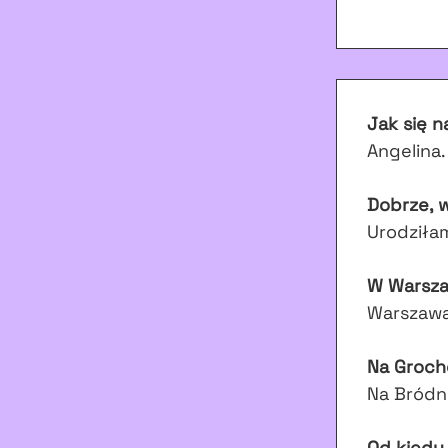
Jak się 
Angelina.
Dobrze, w
Urodziłam
W Warsz
Warszawa
Na Groch
Na Bródn
Od kiedy