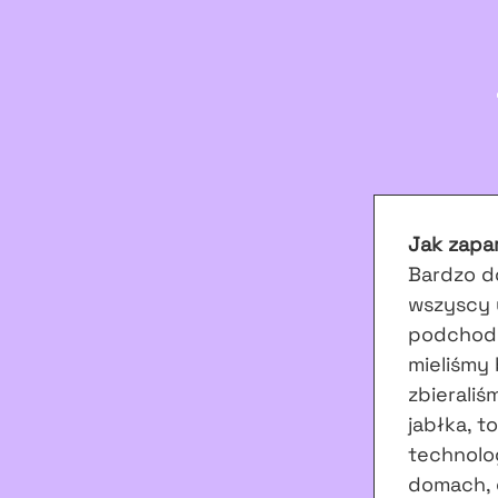
Jak zapa
Bardzo do
wszyscy 
podchody
mieliśmy
zbieraliś
jabłka, t
technolog
domach, g