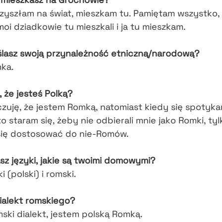
zyszłam na świat, mieszkam tu. Pamiętam wszystko,
moi dziadkowie tu mieszkali i ja tu mieszkam.
ślasz swoją przynależność etniczną/narodową?
ka.
, że jesteś Polką?
czuję, że jestem Romką, natomiast kiedy się spotyka
o staram się, żeby nie odbierali mnie jako Romki, tyl
się dostosować do nie-Romów.
sz języki, jakie są twoimi domowymi?
i (polski) i romski.
ialekt romskiego?
mski dialekt, jestem polską Romką.