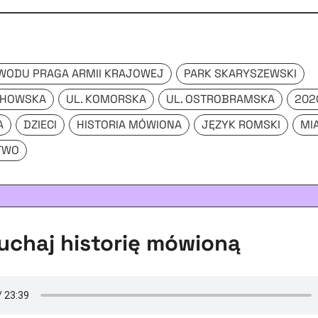
WODU PRAGA ARMII KRAJOWEJ
PARK SKARYSZEWSKI
CHOWSKA
UL. KOMORSKA
UL. OSTROBRAMSKA
202
A
DZIECI
HISTORIA MÓWIONA
JĘZYK ROMSKI
MI
TWO
chaj historię mówioną