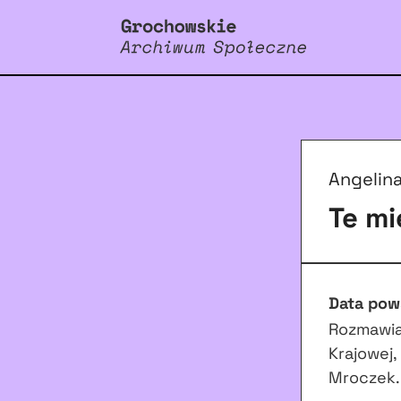
Angelina
Te mi
Data pow
Rozmawia
Krajowej,
Mroczek.