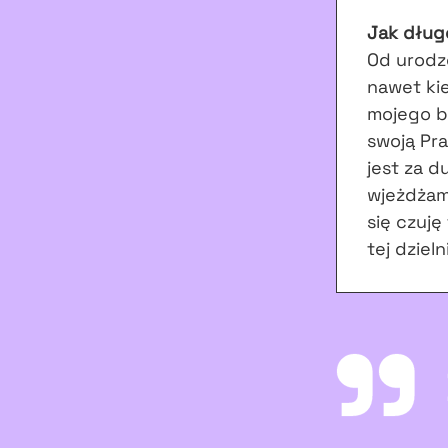
Jak dług
Od urodze
nawet kie
mojego b
swoją Pra
jest za d
wjeżdżam 
się czuję
tej dziel