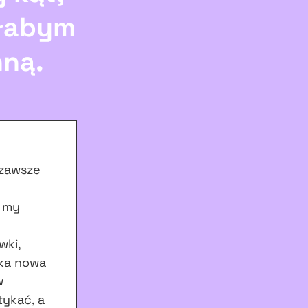
iłabym
nną.
 zawsze
, my
wki,
aka nowa
w
tykać, a