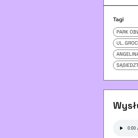
Tagi
PARK OB
UL. GRO
ANGELIN
SĄSIEDZ
Wysłu