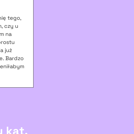
nię tego,
, czy u
am na
prostu
a już
ie. Bardzo
mieniłabym
 kąt,