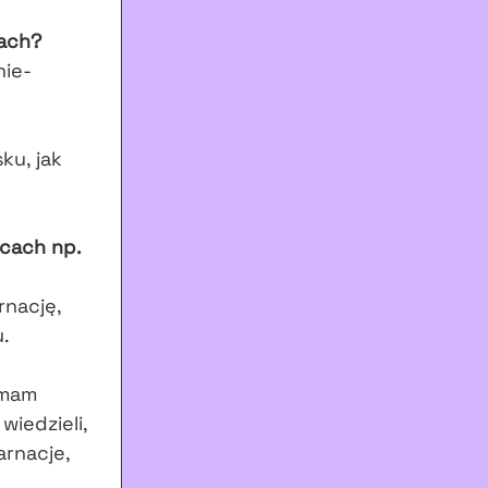
jach?
nie-
ku, jak
scach np.
rnację,
.
 mam
wiedzieli,
arnacje,