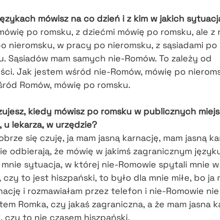
językach mówisz na co dzień i z kim w jakich sytuac
ówię po romsku, z dziećmi mówię po romsku, ale z 
o nieromsku, w pracy po nieromsku, z sąsiadami po
u. Sąsiadów mam samych nie-Romów. To zależy od
ości. Jak jestem wśród nie-Romów, mówię po nieroms
śród Romów, mówię po romsku.
zujesz, kiedy mówisz po romsku w publicznych miej
, u lekarza, w urzędzie?
brze się czuję, ja mam jasną karnację, mam jasną ka
ie odbierają, że mówię w jakimś zagranicznym języku
mnie sytuacja, w której nie-Romowie spytali mnie w
 czy to jest hiszpański, to było dla mnie miłe, bo ja
nację i rozmawiałam przez telefon i nie-Romowie nie 
stem Romka, czy jakaś zagraniczna, a że mam jasna k
i, czy to nie czasem hiszpański.