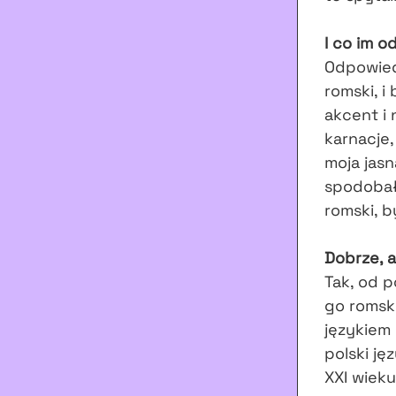
I co im o
Odpowiedz
romski, i
akcent i 
karnacje,
moja jasn
spodobał,
romski, b
Dobrze, 
Tak, od 
go romsk
językiem 
polski ję
XXI wieku