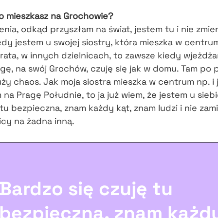
o mieszkasz na Grochowie?
nia, odkąd przyszłam na świat, jestem tu i nie zmie
dy jestem u swojej siostry, która mieszka w centrum
rata, w innych dzielnicach, to zawsze kiedy wjeżdż
gę, na swój Grochów, czuję się jak w domu. Tam po 
uży chaos. Jak moja siostra mieszka w centrum np. i j
na Pragę Południe, to ja już wiem, że jestem u sieb
 tu bezpieczna, znam każdy kąt, znam ludzi i nie za
nicy na żadna inną.
Bardzo się czuję tu
bezpieczna, znam każdy