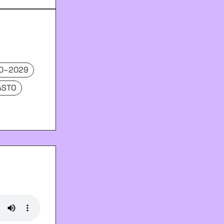
0–2029
ASTO