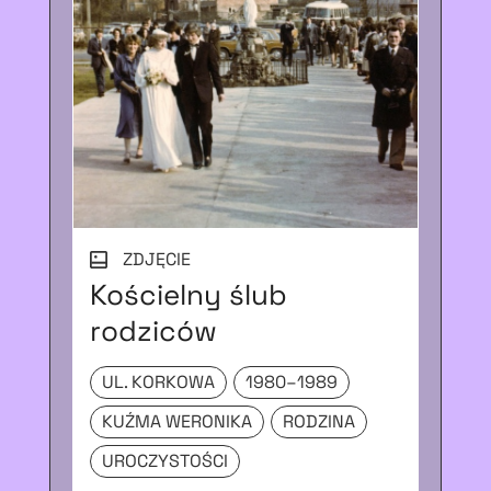
ZDJĘCIE
Kościelny ślub
Na
rodziców
Gó
UL. KORKOWA
1980–1989
KO
KUŹMA WERONIKA
RODZINA
M
UROCZYSTOŚCI
Z