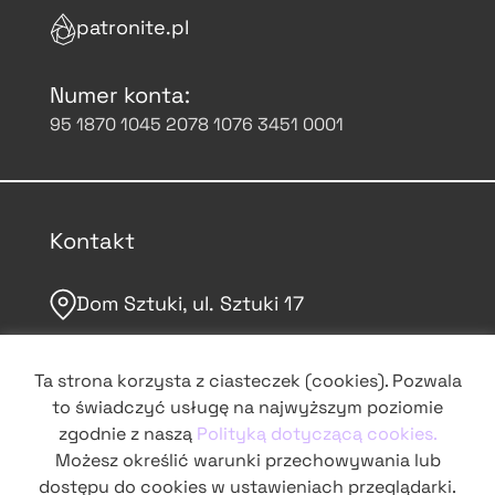
patronite.pl
Numer konta:
95 1870 1045 2078 1076 3451 0001
Kontakt
Dom Sztuki, ul. Sztuki 17
domsztuki.org
Ta strona korzysta z ciasteczek (cookies). Pozwala
to świadczyć usługę na najwyższym poziomie
grochowskie@domsztuki.org
zgodnie z naszą
Polityką dotyczącą cookies.
Możesz określić warunki przechowywania lub
dostępu do cookies w ustawieniach przeglądarki.