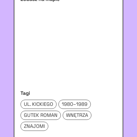
Tagi
UL. KICKIEGO
1980–1989
GUTEK ROMAN
WNĘTRZA
ZNAJOMI