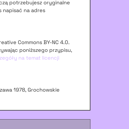
czą potrzebujesz oryginalne
s napisać na adres
Creative Commons BY-NC 4.0.
żywając poniższego przypisu,
zegóły na temat licencji
rszawa 1978, Grochowskie