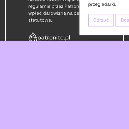
przeglądarki.
regularnie przez Patronite lub
wpłać darowiznę na cele
statutowe.
Odrzuć
Dos
patronite.pl
Numer konta:
95 1870 1045 2078 1076
3451 0001