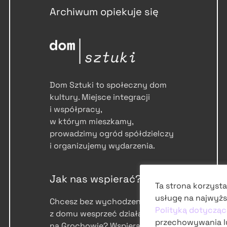
Archiwum opiekuje się
Dom Sztuki to społeczny dom
kultury. Miejsce integracji
i współpracy,
w którym mieszkamy,
prowadzimy ogród spółdzielczy
i organizujemy wydarzenia.
Jak nas wspierać?
Ta strona korzysta
usługę na najwyżs
Chcesz bez wychodzenia
Polityką dotycząc
z domu wesprzeć działalność
przechowywania l
na Grochowie? Wspieraj nas