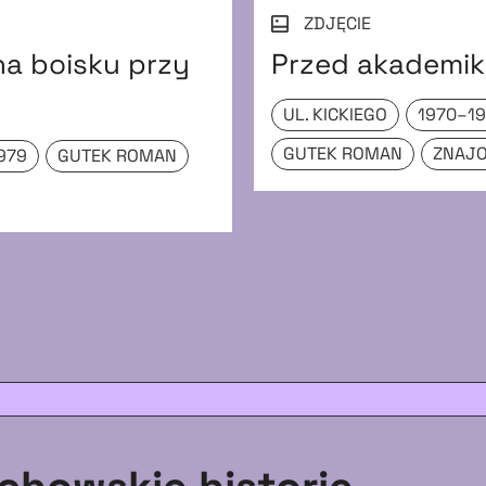
ZDJĘCIE
 na boisku przy
Przed akademiki
UL. KICKIEGO
1970–1
GUTEK ROMAN
ZNAJ
979
GUTEK ROMAN