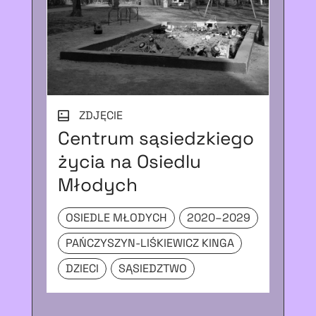
ZDJĘCIE
Centrum sąsiedzkiego
L
życia na Osiedlu
pr
Młodych
UL
OSIEDLE MŁODYCH
2020–2029
CH
PAŃCZYSZYN-LIŚKIEWICZ KINGA
M
DZIECI
SĄSIEDZTWO