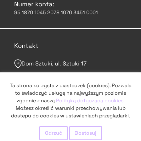
Numer konta:
95 1870 1045 2078 1076 3451 0001
Kontakt
Dom Sztuki, ul. Sztuki 17
domsztuki.org
Ta strona korzysta z ciasteczek (cookies). Pozwala
to świadczyć usługę na najwyższym poziomie
grochowskie@domsztuki.org
zgodnie z naszą
Polityką dotyczącą cookies.
Możesz określić warunki przechowywania lub
dostępu do cookies w ustawieniach przeglądarki.
śledź nas na Instagramie
Odrzuć
Dostosuj
obserwuj na Facebooku