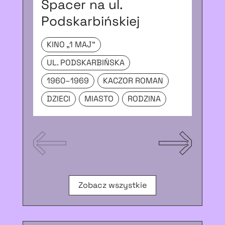
Spacer na ul.
Wi
Podskarbińskiej
NI
KINO „1 MAJ”
Ż
UL. PODSKARBIŃSKA
P
1960–1969
KACZOR ROMAN
DZIECI
MIASTO
RODZINA
Zobacz wszystkie