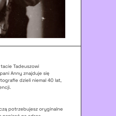
 tacie Tadeuszowi
pani Anny znajduje się
tografie dzieli niemal 40 lat,
ncji.
czą potrzebujesz oryginalne
s napisać na adres