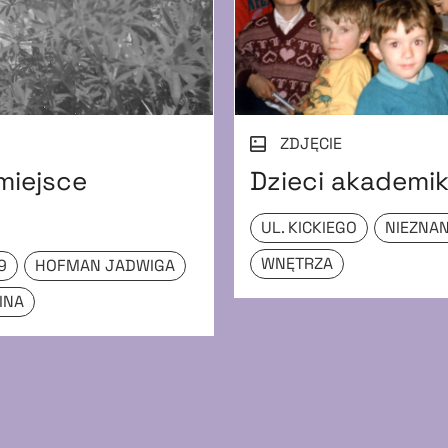
ZDJĘCIE
miejsce
Dzieci akademi
UL. KICKIEGO
NIEZNA
WNĘTRZA
9
HOFMAN JADWIGA
INA