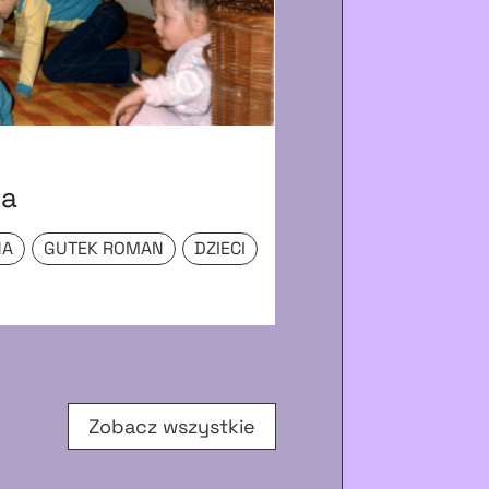
ZDJĘCIE
ka
Widok na ko
NA
GUTEK ROMAN
DZIECI
NIEZNANE
NIEZ
PRZYRODA
Zobacz wszystkie