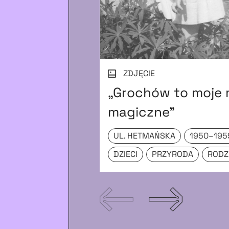
ZDJĘCIE
„Grochów to moje 
magiczne”
UL. HETMAŃSKA
1950–195
DZIECI
PRZYRODA
RODZ