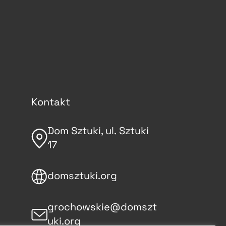
Kontakt
Dom Sztuki, ul. Sztuki
17
domsztuki.org
grochowskie@domszt
uki.org