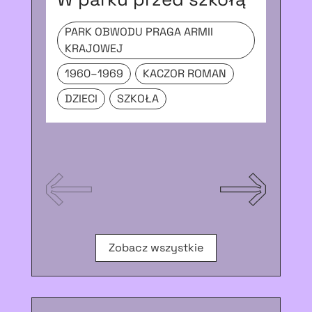
0
PARK OBWODU PRAGA ARMII
KRAJOWEJ
UL
1960–1969
KACZOR ROMAN
CH
DZIECI
SZKOŁA
M
Zobacz wszystkie