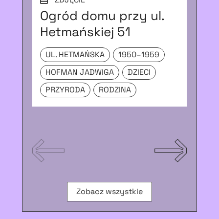
Ogród domu przy ul.
Gr
Hetmańskiej 51
U
UL. HETMAŃSKA
1950–1959
M
HOFMAN JADWIGA
DZIECI
Z
PRZYRODA
RODZINA
Zobacz wszystkie