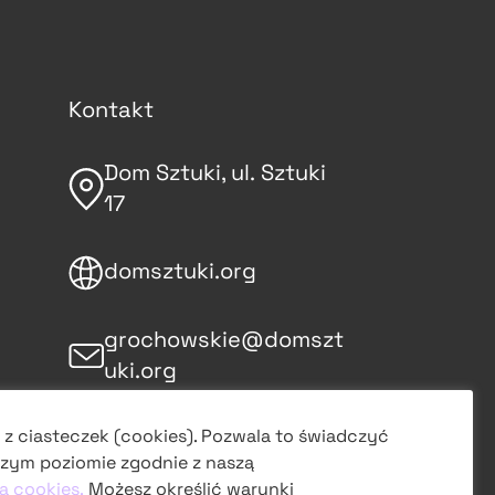
Kontakt
Dom Sztuki, ul. Sztuki
17
domsztuki.org
grochowskie@domszt
uki.org
śledź nas
 z ciasteczek (cookies). Pozwala to świadczyć
zym poziomie zgodnie z naszą
na Instagramie
ą cookies.
Możesz określić warunki