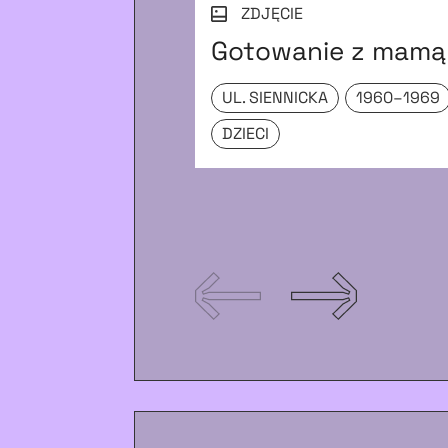
ZDJĘCIE
Gotowanie z mamą
UL. SIENNICKA
1960–1969
DZIECI