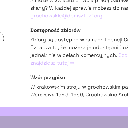
A może w związku z Twoją pracą badaw
skany? W każdej sprawie możesz do na
grochowskie@domsztuki.org
.
Dostępność zbiorów
Zbiory są dostępne w ramach licencji 
Oznacza to, że możesz je udostępnić u
jednak nie w celach komercyjnych.
Szc
znajdziesz tutaj ⇒
Wzór przypisu
W krakowskim stroju w grochowskim par
Warszawa 1950–1959, Grochowskie Arc