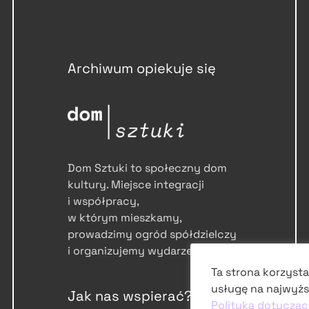
Archiwum opiekuje się
Dom Sztuki to społeczny dom
kultury. Miejsce integracji
i współpracy,
w którym mieszkamy,
prowadzimy ogród spółdzielczy
i organizujemy wydarzenia.
Ta strona korzysta
usługę na najwyżs
Jak nas wspierać?
Polityką dotycząc