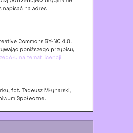
czą potrzebujesz oryginalne
s napisać na adres
Creative Commons BY-NC 4.0.
żywając poniższego przypisu,
zegóły na temat licencji
ku, fot. Tadeusz Młynarski,
hiwum Społeczne.