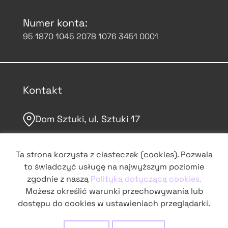
Numer konta:
95 1870 1045 2078 1076 3451 0001
Kontakt
Dom Sztuki, ul. Sztuki 17
domsztuki.org
Ta strona korzysta z ciasteczek (cookies). Pozwala
to świadczyć usługę na najwyższym poziomie
grochowskie@domsztuki.org
zgodnie z naszą
Polityką dotyczącą cookies.
Możesz określić warunki przechowywania lub
dostępu do cookies w ustawieniach przeglądarki.
śledź nas na Instagramie