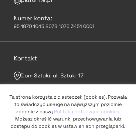
Numer konta:
95 1870 1045 2078 1076 3451 0001
Kontakt
Dom Sztuki, ul. Sztuki 17
domsztuki.org
Ta strona korzysta z ciasteczek (cookies). Pozwala
to świadczyć usługę na najwyższym poziomie
grochowskie@domsztuki.org
zgodnie z naszą
Polityką dotyczącą cookies.
Możesz określić warunki przechowywania lub
dostępu do cookies w ustawieniach przeglądarki.
śledź nas na Instagramie