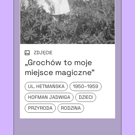
ZDJĘCIE
„Grochów to moje
Z 
miejsce magiczne”
Ma
UL. HETMAŃSKA
1950–1959
KI
HOFMAN JADWIGA
DZIECI
UL
PRZYRODA
RODZINA
19
DZ
R