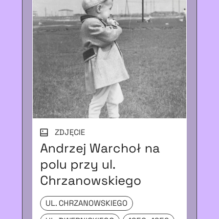
ZDJĘCIE
Andrzej Warchoł na
Z 
polu przy ul.
NI
Chrzanowskiego
19
UL. CHRZANOWSKIEGO
DZ