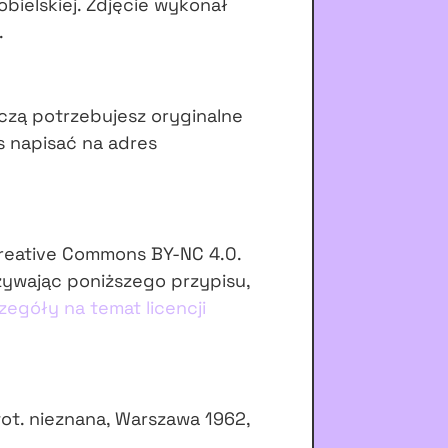
obielskiej. Zdjęcie wykonał
.
czą potrzebujesz oryginalne
s napisać na adres
Creative Commons BY-NC 4.0.
żywając poniższego przypisu,
zegóły na temat licencji
ot. nieznana, Warszawa 1962,