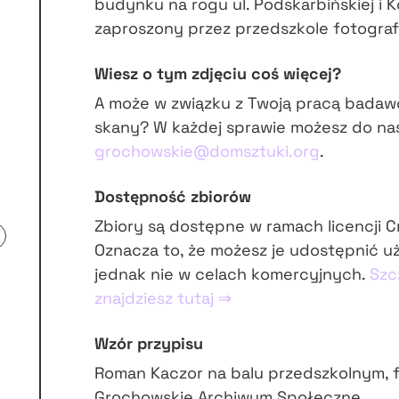
budynku na rogu ul. Podskarbińskiej i K
zaproszony przez przedszkole fotograf
Wiesz o tym zdjęciu coś więcej?
A może w związku z Twoją pracą badaw
skany? W każdej sprawie możesz do na
grochowskie@domsztuki.org
.
Dostępność zbiorów
Zbiory są dostępne w ramach licencji 
Oznacza to, że możesz je udostępnić u
jednak nie w celach komercyjnych.
Szc
znajdziesz tutaj ⇒
Wzór przypisu
Roman Kaczor na balu przedszkolnym, f
Grochowskie Archiwum Społeczne.