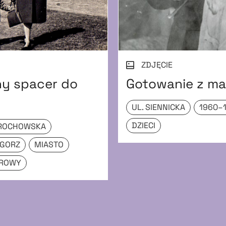
ZDJĘCIE
ny spacer do
Gotowanie z m
UL. SIENNICKA
1960–
DZIECI
GROCHOWSKA
EGORZ
MIASTO
OROWY