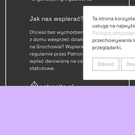
Jak nas wspierać?
Ta strona korzysta
usługę na najwyżs
Chcesz bez wychodzenia
Polityką dotycząc
z domu wesprzeć działalność
przechowywania l
na Grochowie? Wspieraj nas
przeglądarki.
regularnie przez Patronite lub
wpłać darowiznę na cele
Odrzuć
Dos
statutowe.
patronite.pl
Numer konta:
95 1870 1045 2078 1076
3451 0001