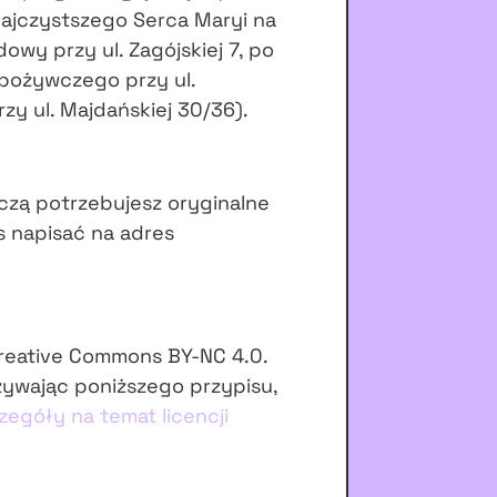
Najczystszego Serca Maryi na
wy przy ul. Zagójskiej 7, po
Spożywczego przy ul.
rzy ul. Majdańskiej 30/36).
czą potrzebujesz oryginalne
s napisać na adres
Creative Commons BY-NC 4.0.
żywając poniższego przypisu,
zegóły na temat licencji