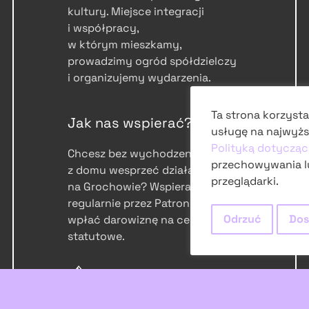
kultury. Miejsce integracji
i współpracy,
w którym mieszkamy,
prowadzimy ogród spółdzielczy
i organizujemy wydarzenia.
Ta strona korzysta
Jak nas wspierać?
usługę na najwyżs
Polityką dotycząc
Chcesz bez wychodzenia
przechowywania l
z domu wesprzeć działalność
przeglądarki.
na Grochowie? Wspieraj nas
regularnie przez Patronite lub
Odrzuć
Dos
wpłać darowiznę na cele
statutowe.
patronite.pl