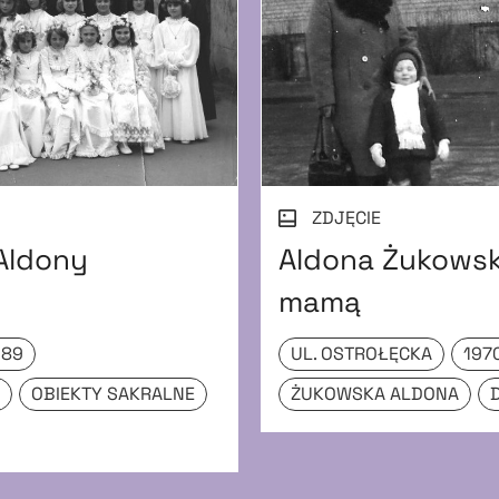
ZDJĘCIE
Aldony
Aldona Żukowsk
mamą
989
UL. OSTROŁĘCKA
197
I
OBIEKTY SAKRALNE
ŻUKOWSKA ALDONA
D