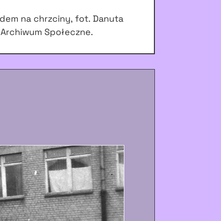
dem na chrzciny, fot. Danuta
 Archiwum Społeczne.