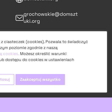
grochowskie@domszt
uki.org
śledź nas
 z ciasteczek (cookies). Pozwala to świadczyć
na Instagramie
zym poziomie zgodnie z naszą
ą cookies.
Możesz określić warunki
obserwuj
ub dostępu do cookies w ustawieniach
na Facebooku
tosuj
Zaakceptuj wszystko