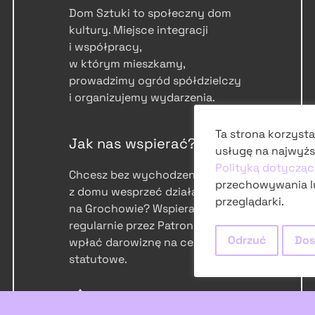
Dom Sztuki to społeczny dom
kultury. Miejsce integracji
i współpracy,
w którym mieszkamy,
prowadzimy ogród spółdzielczy
i organizujemy wydarzenia.
Ta strona korzysta
Jak nas wspierać?
usługę na najwyżs
Polityką dotycząc
Chcesz bez wychodzenia
przechowywania l
z domu wesprzeć działalność
przeglądarki.
na Grochowie? Wspieraj nas
regularnie przez Patronite lub
Odrzuć
Dos
wpłać darowiznę na cele
statutowe.
patronite.pl