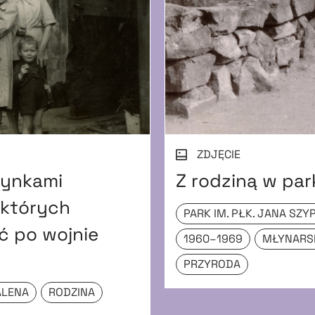
ZDJĘCIE
dynkami
Z rodziną w par
 których
PARK IM. PŁK. JANA SZY
ć po wojnie
1960–1969
MŁYNARS
PRZYRODA
ALENA
RODZINA