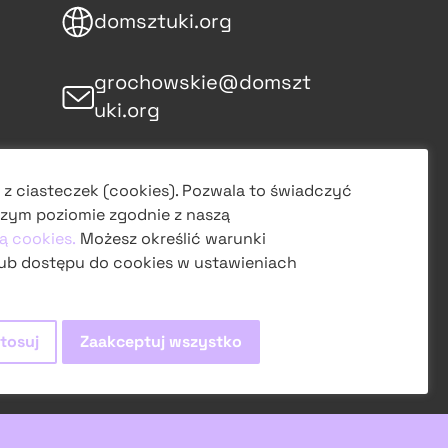
domsztuki.org
grochowskie@domszt
uki.org
śledź nas
 z ciasteczek (cookies). Pozwala to świadczyć
na Instagramie
zym poziomie zgodnie z naszą
ą cookies.
Możesz określić warunki
obserwuj
ub dostępu do cookies w ustawieniach
na Facebooku
tosuj
Zaakceptuj wszystko