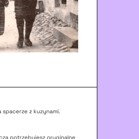
a spacerze z kuzynami.
czą potrzebujesz oryginalne