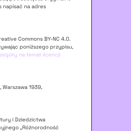
s napisać na adres
Creative Commons BY-NC 4.0.
żywając poniższego przypisu,
zegóły na temat licencji
, Warszawa 1939,
tury i Dziedzictwa
cyjnego „Różnorodność