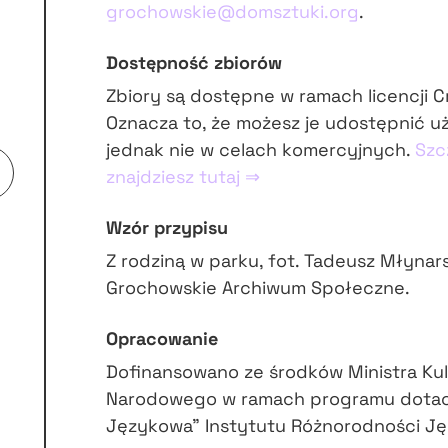
grochowskie@domsztuki.org
.
Dostępność zbiorów
Zbiory są dostępne w ramach licencji 
Oznacza to, że możesz je udostępnić u
jednak nie w celach komercyjnych.
Szc
znajdziesz tutaj ⇒
Wzór przypisu
Z rodziną w parku, fot. Tadeusz Młynar
Grochowskie Archiwum Społeczne.
Opracowanie
Dofinansowano ze środków Ministra Kul
Narodowego w ramach programu dota
Językowa” Instytutu Różnorodności Ję