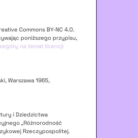
Creative Commons BY-NC 4.0.
żywając poniższego przypisu,
zegóły na temat licencji
ski, Warszawa 1965,
tury i Dziedzictwa
cyjnego „Różnorodność
zykowej Rzeczypospolitej.