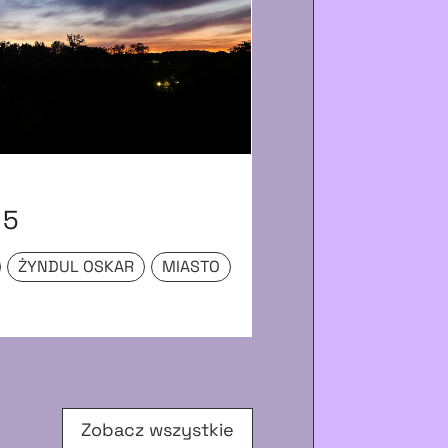
ZDJĘCIE
 5
Z lalką w lat
ŻYNDUL OSKAR
MIASTO
NIEZNANE
UL. 
MŁYNARSKA ANNA
Zobacz wszystkie