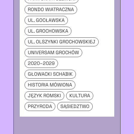
RONDO WIATRACZNA
U
UL. GOCŁAWSKA
2
UL. GROCHOWSKA
G
UL. OLSZYNKI GROCHOWSKIEJ
HI
UNIVERSAM GROCHÓW
JĘ
2020–2029
P
GŁOWACKI SCHABIK
HISTORIA MÓWIONA
JĘZYK ROMSKI
KULTURA
PRZYRODA
SĄSIEDZTWO