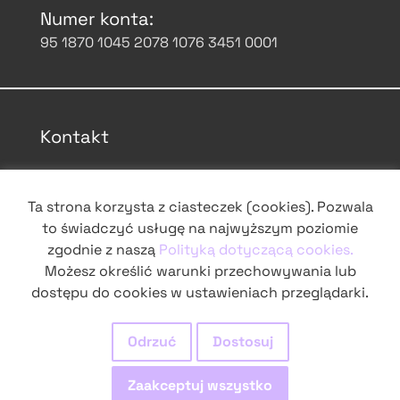
Numer konta:
95 1870 1045 2078 1076 3451 0001
Kontakt
Dom Sztuki, ul. Sztuki 17
Ta strona korzysta z ciasteczek (cookies). Pozwala
to świadczyć usługę na najwyższym poziomie
domsztuki.org
zgodnie z naszą
Polityką dotyczącą cookies.
Możesz określić warunki przechowywania lub
grochowskie@domsztuki.org
dostępu do cookies w ustawieniach przeglądarki.
Odrzuć
Dostosuj
śledź nas na Instagramie
Zaakceptuj wszystko
obserwuj na Facebooku