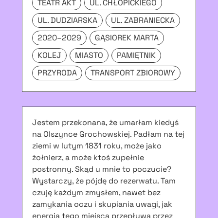
TEATR AKT
UL. CHŁOPICKIEGO
UL. DUDZIARSKA
UL. ZABRANIECKA
2020–2029
GĄSIOREK MARTA
KOLEJ
MIASTO
PAMIĘTNIK
PRZYRODA
TRANSPORT ZBIOROWY
Jestem przekonana, że umarłam kiedyś
na Olszynce Grochowskiej. Padłam na tej
ziemi w lutym 1831 roku, może jako
żołnierz, a może ktoś zupełnie
postronny. Skąd u mnie to poczucie?
Wystarczy, że pójdę do rezerwatu. Tam
czuję każdym zmysłem, nawet bez
zamykania oczu i skupiania uwagi, jak
energia tego miejsca przepływa przez