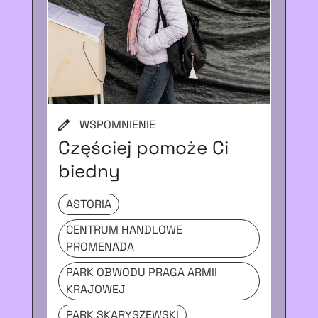
WSPOMNIENIE
W
Częściej pomoże Ci
Dz
biedny
to
ASTORIA
C
P
CENTRUM HANDLOWE
PROMENADA
PA
K
PARK OBWODU PRAGA ARMII
KRAJOWEJ
PA
PARK SKARYSZEWSKI
UL