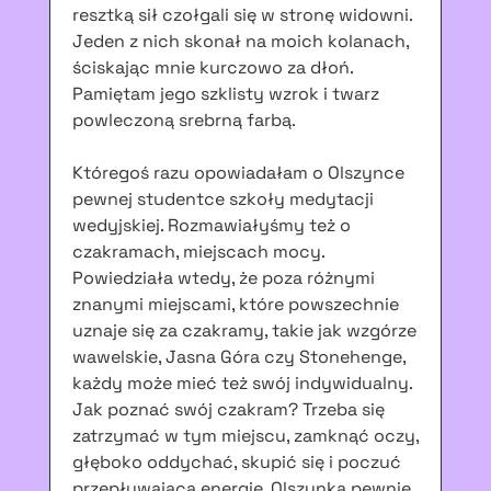
resztką sił czołgali się w stronę widowni.
Jeden z nich skonał na moich kolanach,
ściskając mnie kurczowo za dłoń.
Pamiętam jego szklisty wzrok i twarz
powleczoną srebrną farbą.
Któregoś razu opowiadałam o Olszynce
pewnej studentce szkoły medytacji
wedyjskiej. Rozmawiałyśmy też o
czakramach, miejscach mocy.
Powiedziała wtedy, że poza różnymi
znanymi miejscami, które powszechnie
uznaje się za czakramy, takie jak wzgórze
wawelskie, Jasna Góra czy Stonehenge,
każdy może mieć też swój indywidualny.
Jak poznać swój czakram? Trzeba się
zatrzymać w tym miejscu, zamknąć oczy,
głęboko oddychać, skupić się i poczuć
przepływającą energię. Olszynka pewnie