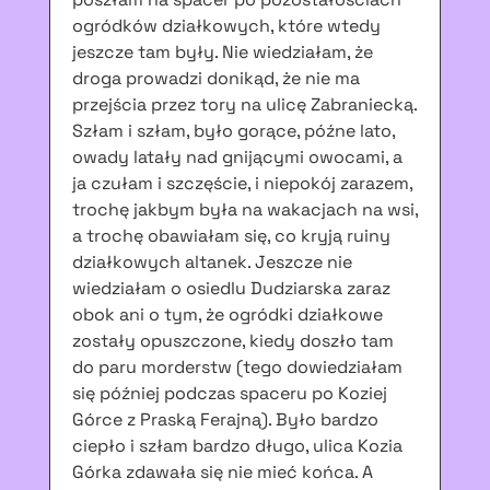
ogródków działkowych, które wtedy
jeszcze tam były. Nie wiedziałam, że
droga prowadzi donikąd, że nie ma
przejścia przez tory na ulicę Zabraniecką.
Szłam i szłam, było gorące, późne lato,
owady latały nad gnijącymi owocami, a
ja czułam i szczęście, i niepokój zarazem,
trochę jakbym była na wakacjach na wsi,
a trochę obawiałam się, co kryją ruiny
działkowych altanek. Jeszcze nie
wiedziałam o osiedlu Dudziarska zaraz
obok ani o tym, że ogródki działkowe
zostały opuszczone, kiedy doszło tam
do paru morderstw (tego dowiedziałam
się później podczas spaceru po Koziej
Górce z Praską Ferajną). Było bardzo
ciepło i szłam bardzo długo, ulica Kozia
Górka zdawała się nie mieć końca. A