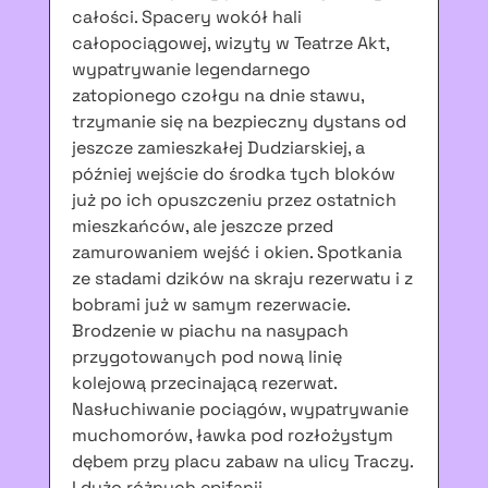
całości. Spacery wokół hali
całopociągowej, wizyty w Teatrze Akt,
wypatrywanie legendarnego
zatopionego czołgu na dnie stawu,
trzymanie się na bezpieczny dystans od
jeszcze zamieszkałej Dudziarskiej, a
później wejście do środka tych bloków
już po ich opuszczeniu przez ostatnich
mieszkańców, ale jeszcze przed
zamurowaniem wejść i okien. Spotkania
ze stadami dzików na skraju rezerwatu i z
bobrami już w samym rezerwacie.
Brodzenie w piachu na nasypach
przygotowanych pod nową linię
kolejową przecinającą rezerwat.
Nasłuchiwanie pociągów, wypatrywanie
muchomorów, ławka pod rozłożystym
dębem przy placu zabaw na ulicy Traczy.
I dużo różnych epifanii.