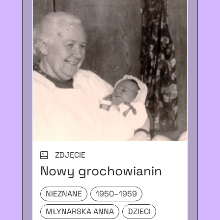
ZDJĘCIE
Nowy grochowianin
W 
NIEZNANE
1950–1959
O
MŁYNARSKA ANNA
DZIECI
19