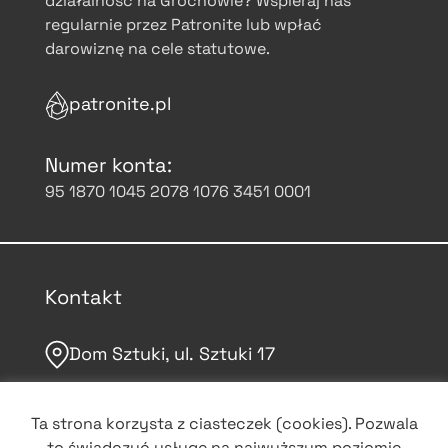
działalność na Grochowie? Wspieraj nas
regularnie przez Patronite lub wpłać
darowiznę na cele statutowe.
patronite.pl
Numer konta:
95 1870 1045 2078 1076 3451 0001
Kontakt
Dom Sztuki, ul. Sztuki 17
domsztuki.org
Ta strona korzysta z ciasteczek (cookies). Pozwala
to świadczyć usługę na najwyższym poziomie