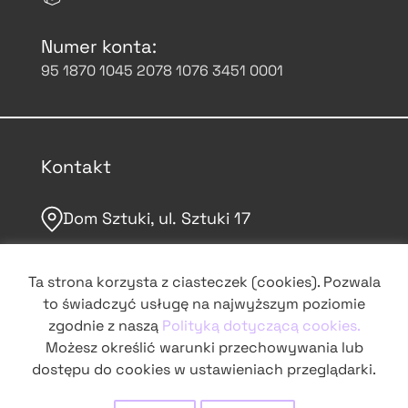
Numer konta:
95 1870 1045 2078 1076 3451 0001
Kontakt
Dom Sztuki, ul. Sztuki 17
domsztuki.org
Ta strona korzysta z ciasteczek (cookies). Pozwala
to świadczyć usługę na najwyższym poziomie
grochowskie@domsztuki.org
zgodnie z naszą
Polityką dotyczącą cookies.
Możesz określić warunki przechowywania lub
dostępu do cookies w ustawieniach przeglądarki.
śledź nas na Instagramie