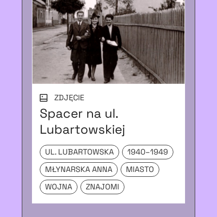
ZDJĘCIE
Spacer na ul.
Ce
Lubartowskiej
ży
M
UL. LUBARTOWSKA
1940–1949
O
MŁYNARSKA ANNA
MIASTO
PA
WOJNA
ZNAJOMI
DZ