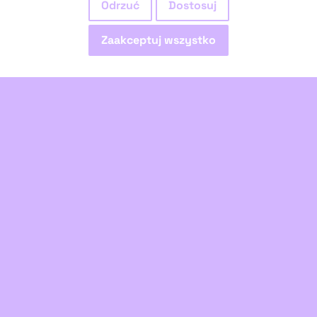
Odrzuć
Dostosuj
Numer konta:
Zaakceptuj wszystko
95 1870 1045 2078 1076 3451 0001
Kontakt
Dom Sztuki, ul. Sztuki 17
domsztuki.org
grochowskie@domsztuki.org
śledź nas na Instagramie