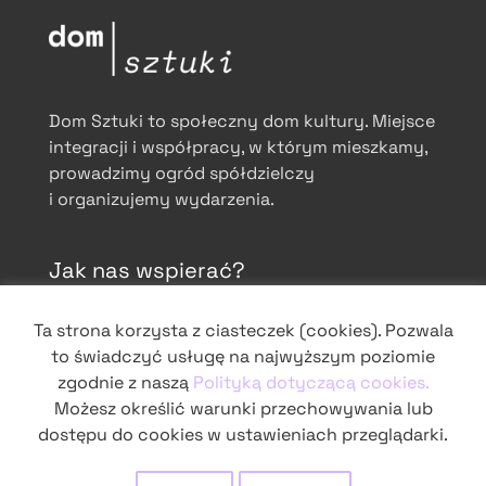
Dom Sztuki to społeczny dom kultury. Miejsce
integracji i współpracy, w którym mieszkamy,
prowadzimy ogród spółdzielczy
i organizujemy wydarzenia.
Jak nas wspierać?
Chcesz bez wychodzenia z domu wesprzeć
Ta strona korzysta z ciasteczek (cookies). Pozwala
działalność na Grochowie? Wspieraj nas
to świadczyć usługę na najwyższym poziomie
regularnie przez Patronite lub wpłać
zgodnie z naszą
Polityką dotyczącą cookies.
darowiznę na cele statutowe.
Możesz określić warunki przechowywania lub
dostępu do cookies w ustawieniach przeglądarki.
patronite.pl